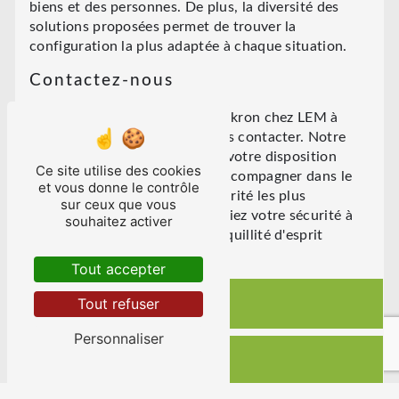
biens et des personnes. De plus, la diversité des
solutions proposées permet de trouver la
configuration la plus adaptée à chaque situation.
Contactez-nous
Pour bénéficier des produits Elkron chez LEM à
Vincennes, n'hésitez pas à nous contacter. Notre
équipe commerciale se tient à votre disposition
Ce site utilise des cookies
pour vous conseiller et vous accompagner dans le
et vous donne le contrôle
choix des équipements de sécurité les plus
sur ceux que vous
appropriés à vos besoins. Confiez votre sécurité à
souhaitez activer
Elkron et à LEM pour une tranquillité d'esprit
garantie.
Tout accepter
Tout refuser
En savoir plus
Personnaliser
Contactez-nous