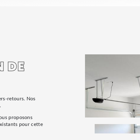
N DE
E
ers-retours. Nos
.
nous proposons
xistants pour cette