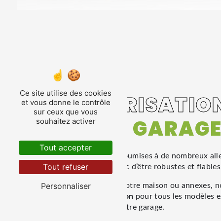
Ce site utilise des cookies
LA MOTORISATIO
et vous donne le contrôle
sur ceux que vous
PORTE DE GARAG
souhaitez activer
Tout accepter
Les portes de garage sont soumises à de nombreux all
Tout refuser
installations se doivent donc d’être robustes et fiables
Personnaliser
Quelles soient intégrées à votre maison ou annexes, 
des
solutions de motorisation
pour tous les modèles e
pièce de la maison qu’est votre garage.