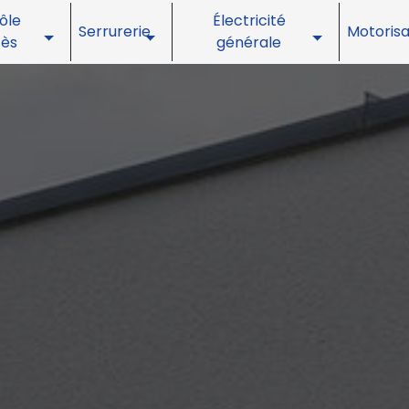
ôle
Électricité
Serrurerie
Motorisa
cès
générale