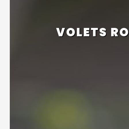
VOLETS R