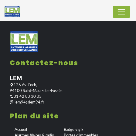
Panneau de gestion des cookies
Contactez-nous
LEM
126 Av. Foch,
94100 Saint-Maur-des-Fossés
01 42 83 30 05
lem94@lem94.fr
Plan du site
Accueil
Badge vigik
Alarmes filaires & radio
Portes d’immeubles