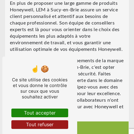
En plus de proposer une large gamme de produits
Honeywell, LEM à Sucy-en-Brie assure un service
client personnalisé et attentif aux besoins de
chaque professionnel. Son équipe de conseillers
experts est là pour vous orienter dans le choix des
équipements les plus adaptés à votre
environnement de travail, et vous garantir une
utilisation optimale de vos équipements Honeywell.
En conclusion, choisir les équipements de la marque
Honeywell chez LEM à Sucy-en-Brie, c'est opter
pour la qualité, la fiabilité et la sécurité. Faites
Ce site utilise des cookies
confiance à une entreprise experte dans le domaine
et vous donne le contrôle
de la sécurité au travail, et équipez-vous avec des
sur ceux que vous
produits Honeywell reconnus pour leur excellence.
souhaitez activer
Votre sécurité et celle de vos collaborateurs n'ont
pas de prix, choisissez le meilleur avec Honeywell et
Tout accepter
LEM.
Tout refuser
En savoir plus